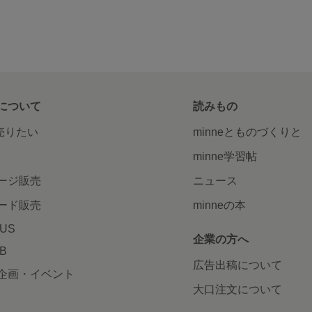
について
読みもの
で売りたい
minneとものづくりと
minne学習帖
ージ販売
ニュース
ード販売
minneの本
LUS
企業の方へ
AB
広告出稿について
企画・イベント
大口注文について