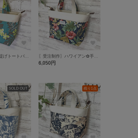
ハワイアン✿手提げトートバッグ S（口元ファスナー仕様）
〖受注制作〗ハワイアン✿手提げトートバッグ S（口元ファスナー仕様）
6,050円
SOLD OUT
残り1点