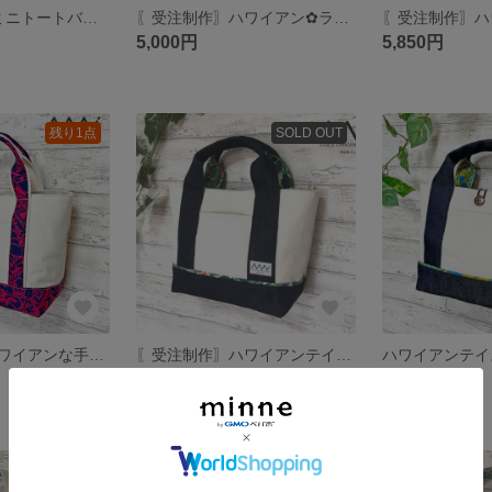
ネイティブ ＊ ミニトートバッグ／ランチバッグ／サブバッグ（内ポケット付き）
〖受注制作〗ハワイアン✿ラウンド型手提げトートバッグ
5,000円
5,850円
残り1点
SOLD OUT
〖受注制作〗ハワイアンな手提げトートバッグ✿
〖受注制作〗ハワイアンテイストな帆布xデニムの手提げトートバッグ
5,800円
5,600円
SOLD OUT
SOLD OUT