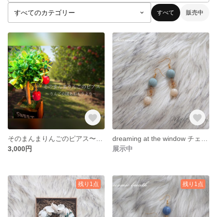
すべて
販売中
そのまんまりんごのピアス〜りんごの国あおもりより〜
dreaming at the window チェコビーズ×アクリルビーズ ピアス
3,000円
展示中
残り1点
残り1点