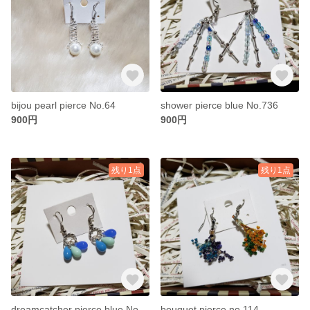
bijou pearl pierce No.64
shower pierce blue No.736
900円
900円
残り1点
残り1点
dreamcatcher pierce blue No.824
bouquet pierce no.114