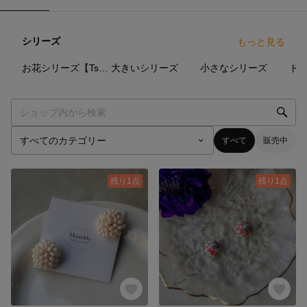
シリーズ
もっと見る
3
点
4
点
2
点
お花シリーズ【TsubuHana】
大きいシリーズ
小さなシリーズ
ド
すべて
販売中
残り1点
残り1点