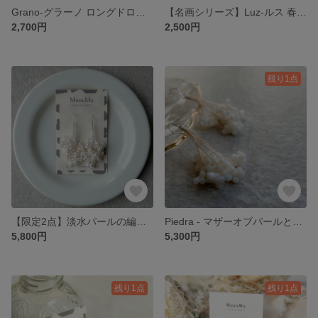
Grano-グラーノ ロングドロップビーズのピアス/イヤリング
【名画シリーズ】Luz-ルス 春の限定品
2,700円
2,500円
残り1点
【限定2点】淡水パールの編み込みピアス/イヤリング ｜ 卒入学・オケージョン・カジュアル
Piedra - マザーオブパールとシルク糸のたわわな耳飾り
5,800円
5,300円
残り1点
残り1点