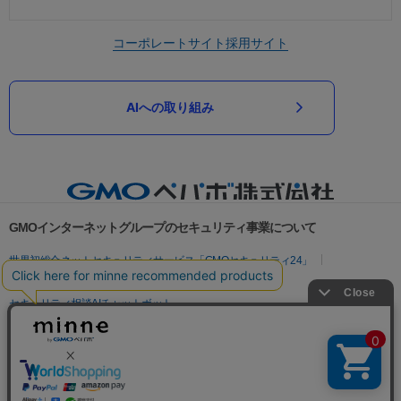
コーポレートサイト
採用サイト
AIへの取り組み
GMOインターネットグループのセキュリティ事業について
世界初総合ネットセキュリティサービス「GMOセキュリティ24」
パスワード漏洩診断
Webサイトリスク診断
セキュリティ相談AIチャットボット
実在証明・盗聴対策
サイバー攻撃対策（GMOサイバーセキュリティ byイエラエ）
サイバー攻撃対策（GMO Flatt Security）
なりすまし対策
セキュリティ事業の軌跡