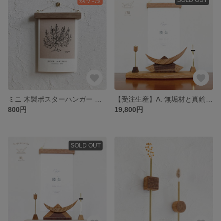
ミニ 木製ポスターハンガー 木製バー ポストカード 写真 マグネット式
【受注生産】A. 無垢材と真鍮の兜 名入れミニポスター付き 端午の節句（木製 兜飾り こどもの日 こいのぼり 五月人形 初節句）
800円
19,800円
SOLD OUT