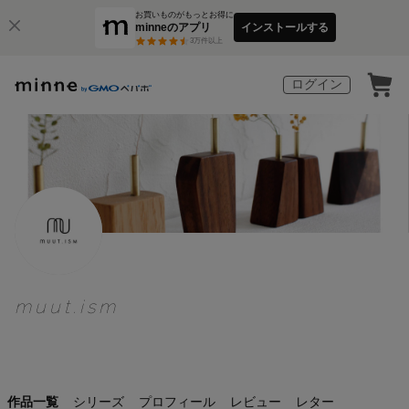
お買いものがもっとお得に
minneのアプリ
インストールする
3
万件以上
ログイン
muut.ism
作品一覧
シリーズ
プロフィール
レビュー
レター