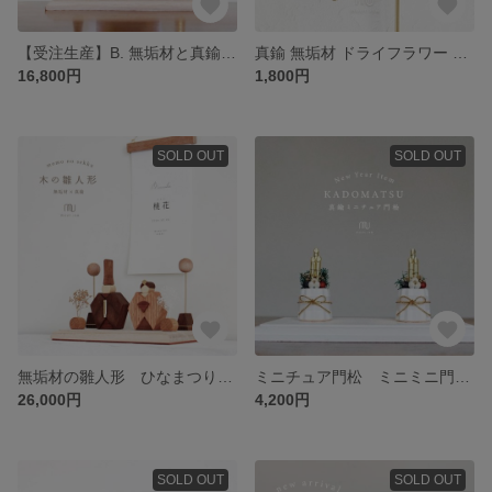
【受注生産】B. 無垢材と真鍮の兜 名入れミニポスター付き 端午の節句（木製 兜飾り こどもの日 こいのぼり 五月人形 初節句）
真鍮 無垢材 ドライフラワー マグネット 一輪挿し ドライフラワーベース ウォールナット オーク
16,800円
1,800円
SOLD OUT
SOLD OUT
無垢材の雛人形 ひなまつり 桃の節句 木製ひな人形
ミニチュア門松 ミニミニ門松 お正月飾り
26,000円
4,200円
SOLD OUT
SOLD OUT