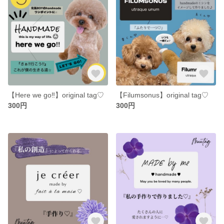
【Here we go‼︎】original tag♡
【Filumsonus】original tag♡
300円
300円