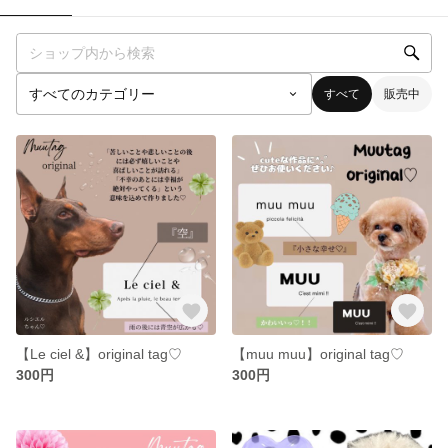
すべて
販売中
【Le ciel &】original tag♡
【muu muu】original tag♡
300円
300円