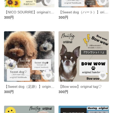
【NICO SOURIRE】original tag♡
【Sweet dog（ハート）】original tag♡
300円
300円
【Sweet dog（足跡）】original tag♡
【Bow wow】original tag♡
300円
300円