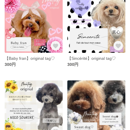
【Baby fran】original tag♡
【Sincérité】original tag♡
300円
300円