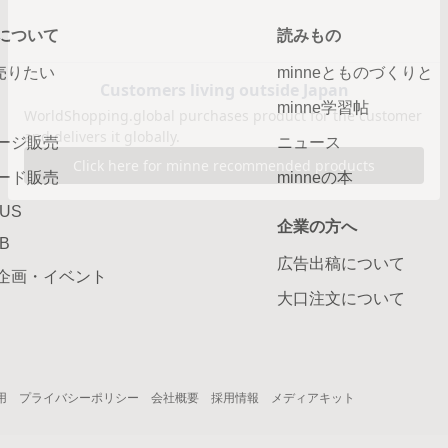
について
読みもの
で売りたい
minneとものづくりと
minne学習帖
ージ販売
ニュース
ード販売
minneの本
LUS
企業の方へ
AB
広告出稿について
企画・イベント
大口注文について
用
プライバシーポリシー
会社概要
採用情報
メディアキット