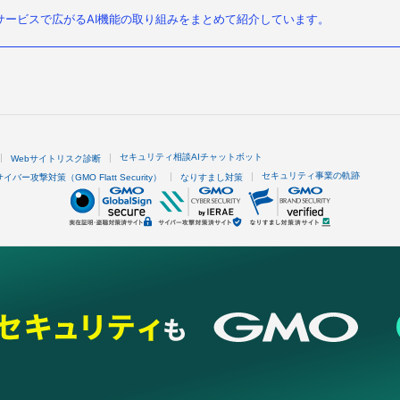
ービスで広がるAI機能の取り組みをまとめて紹介しています。
セキュリティ相談AIチャットボット
Webサイトリスク診断
セキュリティ事業の軌跡
サイバー攻撃対策（GMO Flatt Security）
なりすまし対策