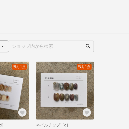
残り1点
残り1点
d］
ネイルチップ［c］