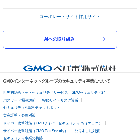
コーポレートサイト
採用サイト
AIへの取り組み
GMOインターネットグループのセキュリティ事業について
世界初総合ネットセキュリティサービス「GMOセキュリティ24」
パスワード漏洩診断
Webサイトリスク診断
セキュリティ相談AIチャットボット
実在証明・盗聴対策
サイバー攻撃対策（GMOサイバーセキュリティ byイエラエ）
サイバー攻撃対策（GMO Flatt Security）
なりすまし対策
セキュリティ事業の軌跡