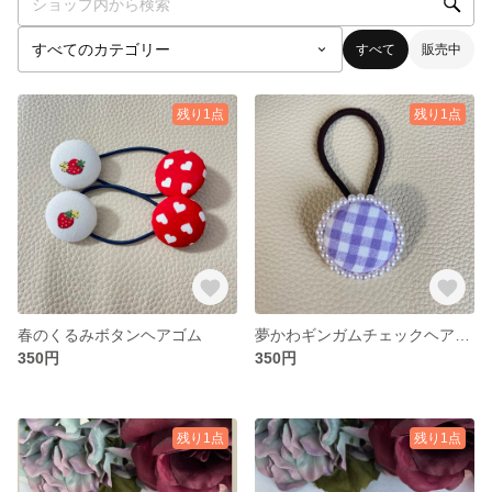
すべて
販売中
残り1点
残り1点
春のくるみボタンヘアゴム
夢かわギンガムチェックヘアゴム
350円
350円
残り1点
残り1点