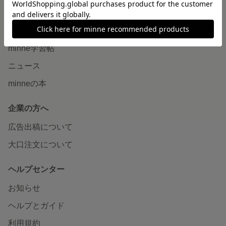
読みもの
minneとものづくりと
minne学習帖
ニュース
minneの本
企業の方へ
広告出稿について
大口注文について
ヘルプセンター
お知らせ
ヘルプとガイド
利用規約