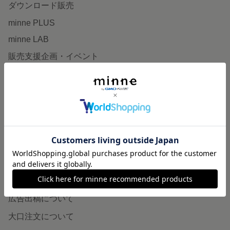
ダウンロード販売
minne PLUS
minne LAB
販売支援企画・イベント
読みもの
minneとものづくりと
minne学習帖
ニュース
minneの本
企業の方へ
広告出稿について
大口注文について