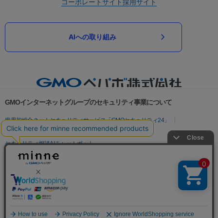
コーポレートサイト
採用サイト
AIへの取り組み
GMOインターネットグループのセキュリティ事業について
世界初総合ネットセキュリティサービス「GMOセキュリティ24」
パスワード漏洩診断
Webサイトリスク診断
セキュリティ相談AIチャットボット
実在証明・盗聴対策
サイバー攻撃対策（GMOサイバーセキュリティ byイエラエ）
サイバー攻撃対策（GMO Flatt Security）
なりすまし対策
セキュリティ事業の軌跡