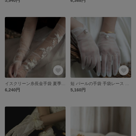
5,940円
6,368円
イスクリーン糸長金手袋 夏季透明でやせて見える レースの手袋 結婚式 小物
短 パールの手袋 手袋レース 成人式 結婚式
6,240円
5,160円