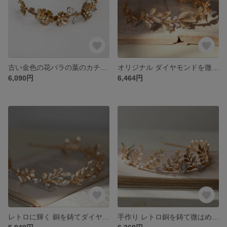
古い金色の花バラの葉のカチューシャ ヘアアクセサリー クラウン ウェディングヘア アクセサリー
オリジナル ダイヤモンドを微かにはめる カチューシャ花輪王冠フラワークラウン 結婚式髪飾 卒業式髪飾り
6,090円
6,464円
レトロに輝く 銅を鋳てダイヤモンドを微はめ込む ティアラ王冠冠カチューシャ花輪ヘアアクセサリー 成人式 結婚式
手作り レトロ銅を鋳て微はめ込む金の葉を髪飾りするカチューシャ 成人式卒業式入学式髪飾り 結婚式