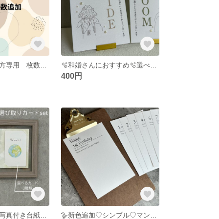
名刺購入済みの方専用 枚数追加
🫧和婚さんにおすすめ🫧選べるデザイン＆用紙♡受付サイン♡ ウェディング パール ペーパーアイテム
400円
人気♡新作♡顔写真付き台紙♡選べるカード&台紙
🪿新色追加♡シンプル♡マンスリーカード♡シンプルデザイン5カラー展開♡おしゃれ名入れ可♡14枚セットマンスリーカード