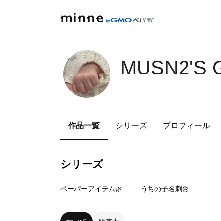
MUSN2'S 
作品一覧
シリーズ
プロフィール
シリーズ
5
点
9
点
ペーパーアイテム🌿
うちの子名刺🌼