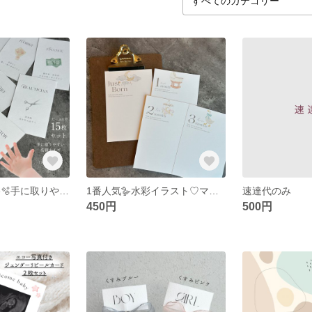
NEWお試し価格🫧手に取りやすい名刺サイズ 選び取りカードたっぷり15種
1番人気🪿水彩イラスト♡マンスリーカード♡おしゃれ名入れ可能♡13枚セットマンスリーカード
速達代のみ
450円
500円