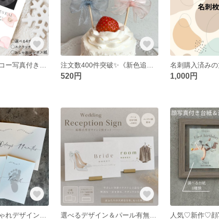
２枚セット🪿エコー写真付き 思い出に残せるジェンダーリビールカード スクラッチ 追加購入可！
注文数400件突破✨《新色追加》大人気🎀New🎀リボン付きジェンダーリビールピック♡3点セット 性別発表 かわいい
520円
1,000円
🤍シンプルおしゃれデザイン♡マンスリーカード♡おしゃれ名入れ可♡14枚セットマンスリーカード
選べるデザイン＆パール有無🕊️🩶《人気商品》エンボス紙使用 ♡受付サイン♡ ウェディング パール ペーパーアイテム