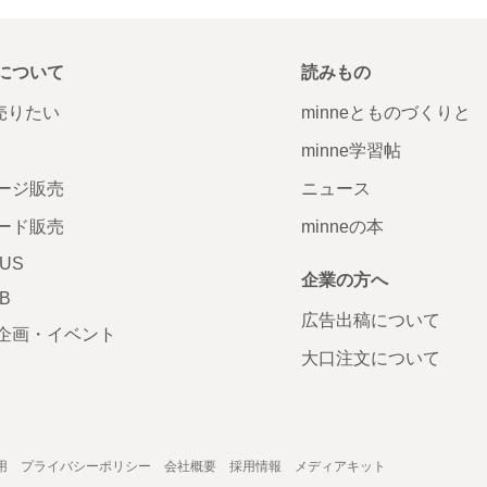
について
読みもの
で売りたい
minneとものづくりと
minne学習帖
ージ販売
ニュース
ード販売
minneの本
LUS
企業の方へ
AB
広告出稿について
企画・イベント
大口注文について
用
プライバシーポリシー
会社概要
採用情報
メディアキット