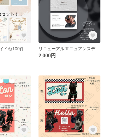
再販特別価格！イイね100件超🩵大人気！《新絵柄追加》👶🏻2枚セット【組み合わせ自由】ジェンダーリビールカード スクラッチ 追加購入可！
リニューアル👍🏼ニュアンスデザインおしゃれ🪿業者印刷🪿カード、オリジナル名刺♡記載内容自由 セミオーダー 二つ折り名刺
2,000円