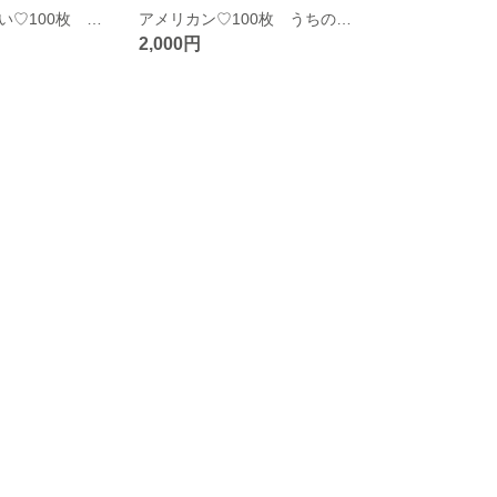
カラフルかわいい♡100枚 うちの子名刺
アメリカン♡100枚 うちの子名刺 選べる用紙
2,000円