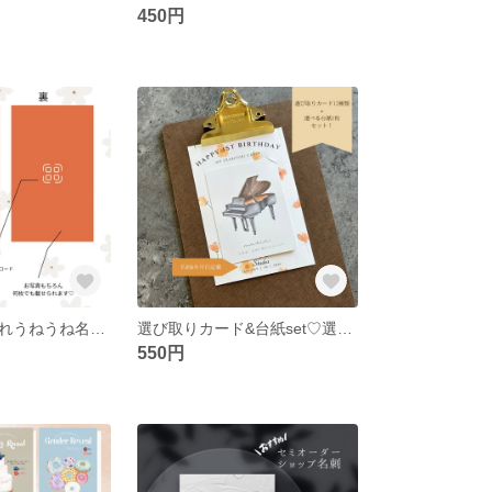
450円
シンプルおしゃれうねうね名刺♡100枚 うちの子名刺 両面印刷 シンプル好きな方に
選び取りカード&台紙set♡選べる台紙デザイン 選び取りカード12種類
550円