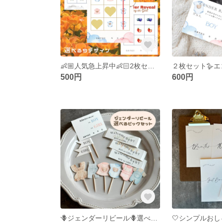
👶🏼人気急上昇中👶🏻2枚セット【組み合わせ自由】ジェンダーリビールビンゴ カードスクラッチ 追加購入可！
500円
600円
🪻ジェンダーリビール🪻選べる洋服ピックセット性別発表 かわいい おしゃれ