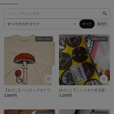
すべて
販売中
SOLD OUT
SOLD OUT
【きのこ】ベニテングタケプリントTシャツ・縦型(受注生産)【キノコ】
[きのこ] 干しシイタケ水玉模様のペンケース 黄色 [キノコ]
2,500円
3,200円
SOLD OUT
SOLD OUT