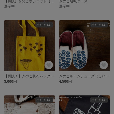
【再販】きのこポシェット【キノコ】
きのこ通帳ケース
展示中
展示中
SOLD OUT
SOLD OUT
【再販！】きのこ帆布バッグ（キヒダタケ）【キノコ】
きのこルームシューズ（しいたけ）
3,000円
4,500円
SOLD OUT
SOLD OUT