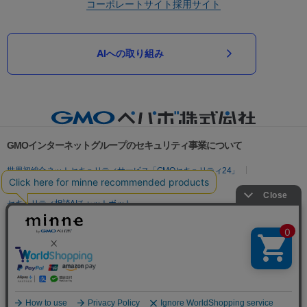
コーポレートサイト
採用サイト
AIへの取り組み
GMOインターネットグループのセキュリティ事業について
世界初総合ネットセキュリティサービス「GMOセキュリティ24」
パスワード漏洩診断
Webサイトリスク診断
セキュリティ相談AIチャットボット
実在証明・盗聴対策
サイバー攻撃対策（GMOサイバーセキュリティ byイエラエ）
サイバー攻撃対策（GMO Flatt Security）
なりすまし対策
セキュリティ事業の軌跡