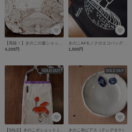
【再販！】きのこの森ショッピングバッグ（裏地なし色なしシンプルバージョン）【キノコ】
きのこA4モノクロエコバッグ（ベニテングタケ）
4,200円
1,500円
SOLD OUT
SOLD OUT
【SALE】きのこポシェット (タマゴタケ)【SALE】
きのこ布ピアス（テングタケ）