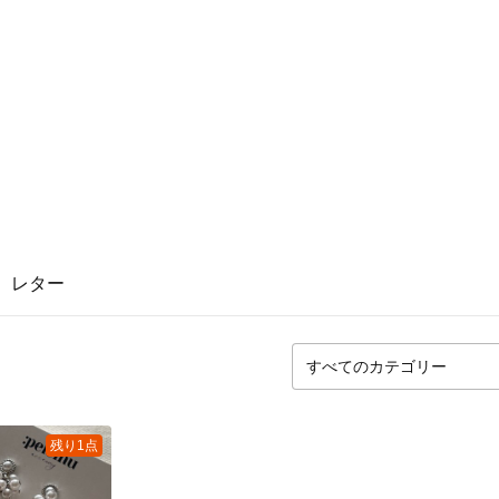
レター
残り1点