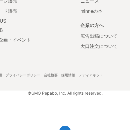
ージ販売
ニュース
ード販売
minneの本
LUS
企業の方へ
AB
広告出稿について
企画・イベント
大口注文について
用
プライバシーポリシー
会社概要
採用情報
メディアキット
©GMO Pepabo, Inc. All rights reserved.