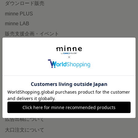
ダウンロード販売
minne PLUS
minne LAB
販売支援企画・イベント
読みもの
minneとものづくりと
minne学習帖
ニュース
minneの本
企業の方へ
広告出稿について
大口注文について