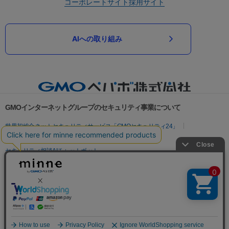
コーポレートサイト
採用サイト
AIへの取り組み
GMOインターネットグループのセキュリティ事業について
世界初総合ネットセキュリティサービス「GMOセキュリティ24」
パスワード漏洩診断
Webサイトリスク診断
セキュリティ相談AIチャットボット
実在証明・盗聴対策
サイバー攻撃対策（GMOサイバーセキュリティ byイエラエ）
サイバー攻撃対策（GMO Flatt Security）
なりすまし対策
セキュリティ事業の軌跡