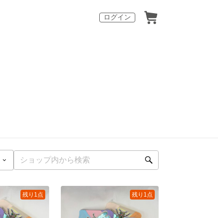
ログイン
残り1点
残り1点