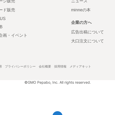
ージ販売
ニュース
ード販売
minneの本
LUS
企業の方へ
AB
広告出稿について
企画・イベント
大口注文について
用
プライバシーポリシー
会社概要
採用情報
メディアキット
©GMO Pepabo, Inc. All rights reserved.