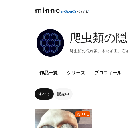
爬虫類の隠
爬虫類の隠れ家、木材加工、石
作品一覧
シリーズ
プロフィール
すべて
販売中
残り1点