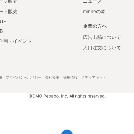
ージ販売
ニュース
ード販売
minneの本
LUS
企業の方へ
AB
広告出稿について
企画・イベント
大口注文について
用
プライバシーポリシー
会社概要
採用情報
メディアキット
©GMO Pepabo, Inc. All rights reserved.