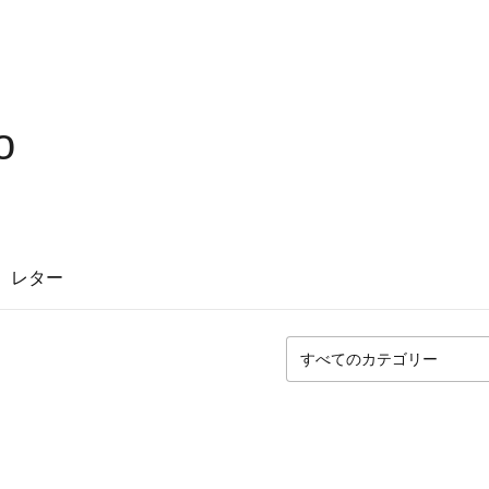
o
レター