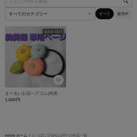
すべて
販売中
SOLD OUT
まーるいお花ヘアゴム(絢美様専用)
1,000円
minne ホーム
むっぽに'S GALLERY の作品一覧