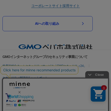
コーポレートサイト
採用サイト
AIへの取り組み
GMOインターネットグループのセキュリティ事業について
世界初総合ネットセキュリティサービス「GMOセキュリティ24」
パスワード漏洩診断
Webサイトリスク診断
セキュリティ相談AIチャットボット
実在証明・盗聴対策
サイバー攻撃対策（GMOサイバーセキュリティ byイエラエ）
サイバー攻撃対策（GMO Flatt Security）
なりすまし対策
セキュリティ事業の軌跡