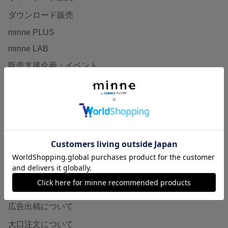
ダウンロード販売
minne PLUS
minne LAB
販売支援企画・イベント
読みもの
minneとものづくりと
minne学習帖
ニュース
minneの本
企業の方へ
広告出稿について
大口注文について