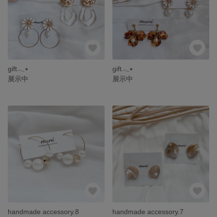
gift𓂃٭
gift𓂃٭
展示中
展示中
handmade accessory.8
handmade accessory.7