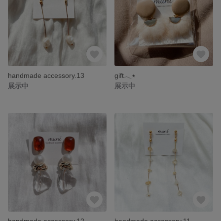
handmade accessory.13
gift𓂃٭
展示中
展示中
handmade accessory.12
handmade accessory.11