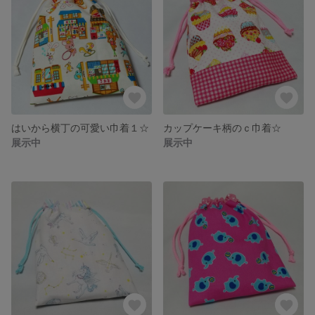
はいから横丁の可愛い巾着１☆
カップケーキ柄のｃ巾着☆
展示中
展示中