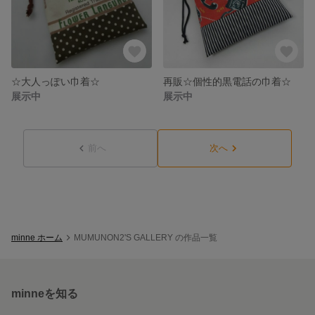
☆大人っぽい巾着☆
再販☆個性的黒電話の巾着☆
展示中
展示中
前へ
次へ
minne ホーム
MUMUNON2'S GALLERY の作品一覧
minneを知る