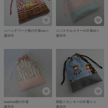
☆パッチワーク柄の巾着me☆
☆パステルカラーの巾着td☆
展示中
展示中
teatime柄の巾着
再販☆モンキーの巾着ｈ☆
展示中
展示中