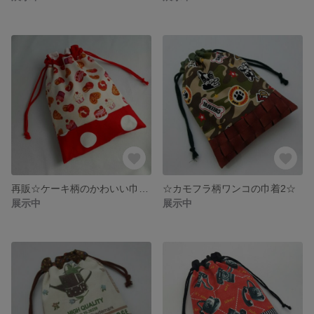
再販☆ケーキ柄のかわいい巾着ｒ☆
☆カモフラ柄ワンコの巾着2☆
展示中
展示中