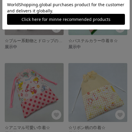
☆ブルー系動物とドロップの巾着☆
☆パステルカラー巾着Ｂ☆
展示中
展示中
☆アニマル可愛い巾着☆
☆リボン柄の巾着☆