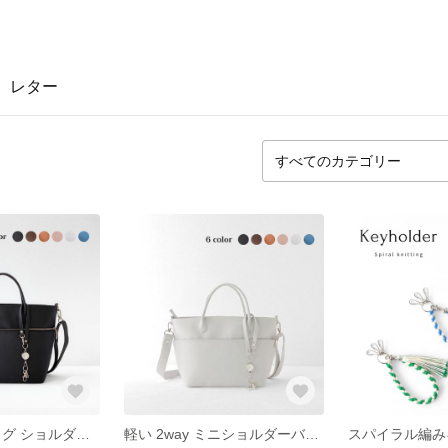
レター
2wayトートバッグ ショルダーバッグ 通勤 自立 軽量 マザーズバッグ iPad収納 キーリール付き 受注生産 ６カラー選べる [アンヌ Mサイズ]
軽い 2way ミニショルダーバッグ 長財布が入る キーリール付 斜めがけ スマホショルダー マザーズバッグ サブバッグ [選べる6色 / 受注生産] アンヌS