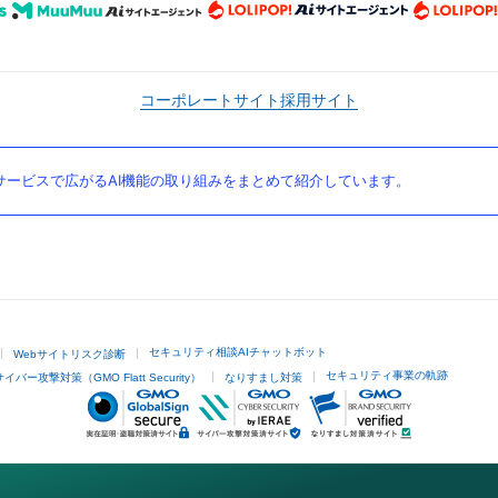
コーポレートサイト
採用サイト
ービスで広がるAI機能の取り組みをまとめて紹介しています。
セキュリティ相談AIチャットボット
Webサイトリスク診断
セキュリティ事業の軌跡
サイバー攻撃対策（GMO Flatt Security）
なりすまし対策