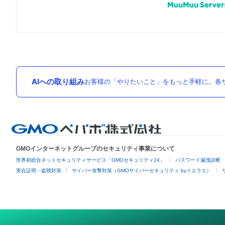
AIへの取り組み
お客様の「やりたいこと」をもっと手軽に。各サ
GMOインターネットグループのセキュリティ事業について
世界初総合ネットセキュリティサービス「GMOセキュリティ24」
パスワード漏洩診断
実在証明・盗聴対策
サイバー攻撃対策（GMOサイバーセキュリティ byイエラエ）