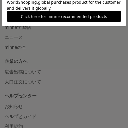
読みもの
minneとものづくりと
minne学習帖
ニュース
minneの本
企業の方へ
広告出稿について
大口注文について
ヘルプセンター
お知らせ
ヘルプとガイド
利用規約