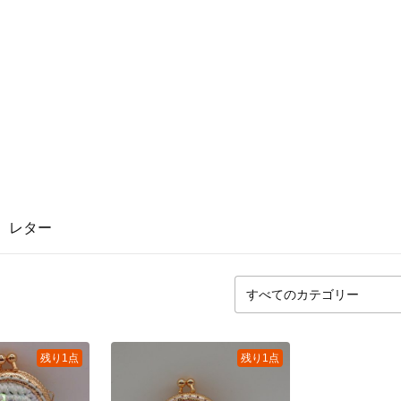
レター
残り1点
残り1点