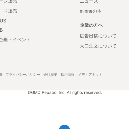
ージ販売
ニュース
ード販売
minneの本
LUS
企業の方へ
AB
広告出稿について
企画・イベント
大口注文について
用
プライバシーポリシー
会社概要
採用情報
メディアキット
©GMO Pepabo, Inc. All rights reserved.