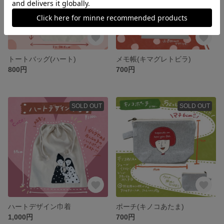
トートバッグ(ハート)
メモ帳(キマグレトビラ)
800円
700円
SOLD OUT
SOLD OUT
ハートデザイン巾着
ポーチ(キノコあたま)
1,000円
700円