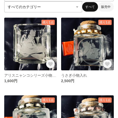
すべて
販売中
残り1点
残り1点
アリスニャンコシリーズ小物入れ
うさぎ小物入れ
1,600円
2,500円
残り1点
残り1点