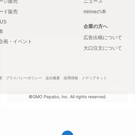
ージ販売
ニュース
ード販売
minneの本
LUS
企業の方へ
AB
広告出稿について
企画・イベント
大口注文について
用
プライバシーポリシー
会社概要
採用情報
メディアキット
©GMO Pepabo, Inc. All rights reserved.