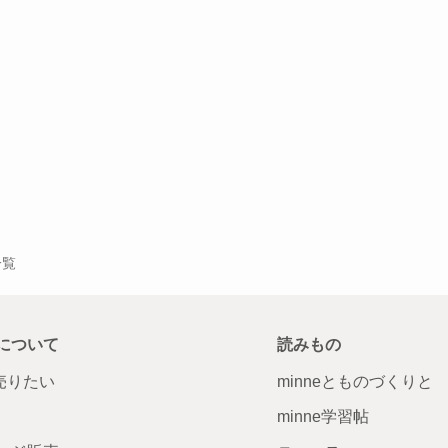
一覧
について
読みもの
で売りたい
minneとものづくりと
minne学習帖