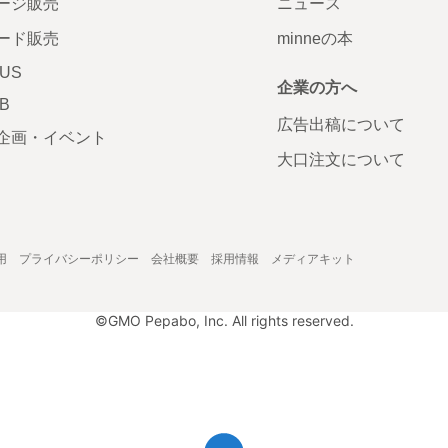
ージ販売
ニュース
ード販売
minneの本
LUS
企業の方へ
AB
広告出稿について
企画・イベント
大口注文について
用
プライバシーポリシー
会社概要
採用情報
メディアキット
©GMO Pepabo, Inc. All rights reserved.