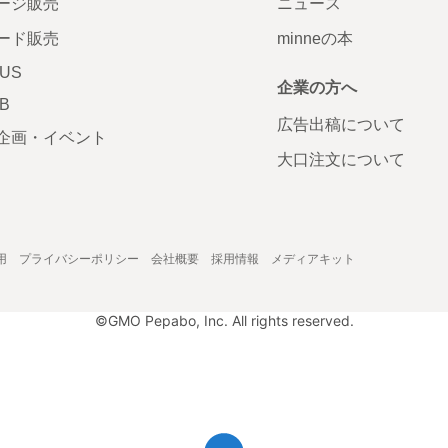
ージ販売
ニュース
ード販売
minneの本
LUS
企業の方へ
AB
広告出稿について
企画・イベント
大口注文について
用
プライバシーポリシー
会社概要
採用情報
メディアキット
©GMO Pepabo, Inc. All rights reserved.