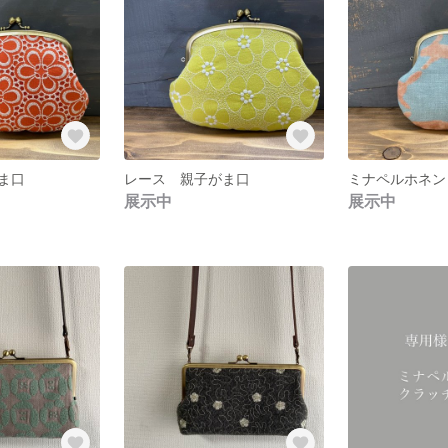
ま口
レース 親子がま口
ミナペルホネン
展示中
展示中