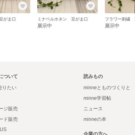
豆がま口
ミナペルホネン 豆がま口
フラワー刺繍 
展示中
展示中
について
読みもの
で売りたい
minneとものづくりと
minne学習帖
ージ販売
ニュース
ード販売
minneの本
LUS
企業の方へ