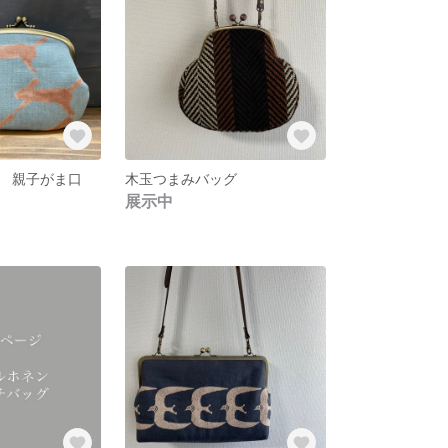
 親子がま口
木玉つまみバッグ
展示中