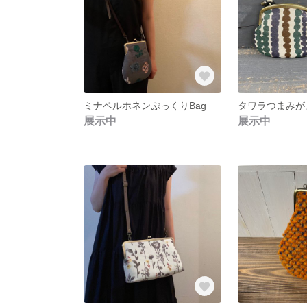
ミナペルホネンぷっくりBag
展示中
展示中