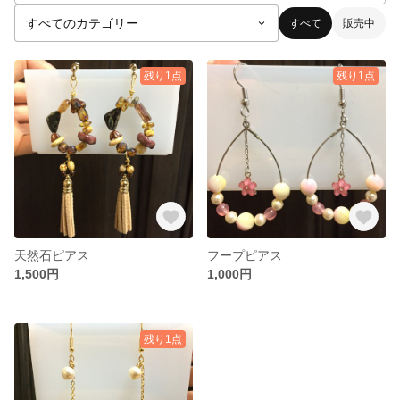
すべて
販売中
残り1点
残り1点
天然石ピアス
フープピアス
1,500円
1,000円
残り1点