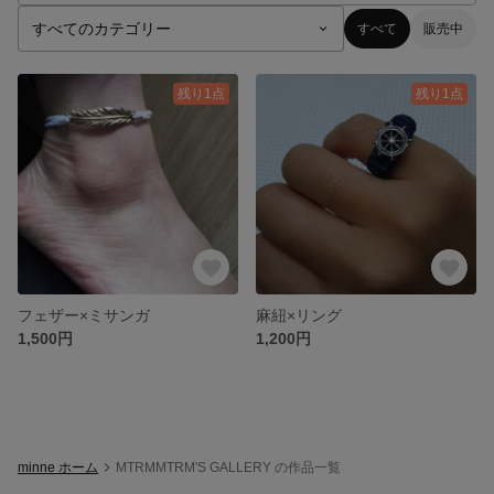
すべて
販売中
残り1点
残り1点
フェザー×ミサンガ
麻紐×リング
1,500円
1,200円
minne ホーム
MTRMMTRM'S GALLERY の作品一覧