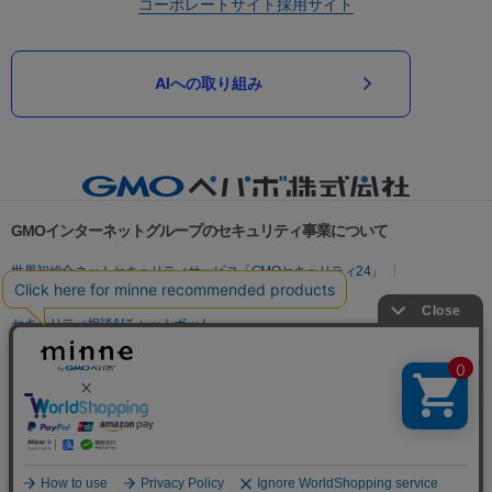
コーポレートサイト
採用サイト
AIへの取り組み
GMOインターネットグループのセキュリティ事業について
世界初総合ネットセキュリティサービス「GMOセキュリティ24」
パスワード漏洩診断
Webサイトリスク診断
セキュリティ相談AIチャットボット
実在証明・盗聴対策
サイバー攻撃対策（GMOサイバーセキュリティ byイエラエ）
サイバー攻撃対策（GMO Flatt Security）
なりすまし対策
セキュリティ事業の軌跡