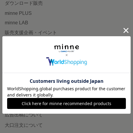
ダウンロード販売
minne PLUS
minne LAB
販売支援企画・イベント
読みもの
minneとものづくりと
minne学習帖
ニュース
minneの本
企業の方へ
広告出稿について
大口注文について