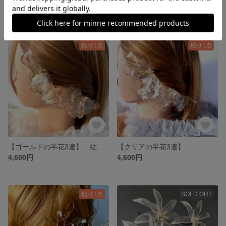
6,400円
4,600円
残り1点
残り1点
【ゴールドの半花3連】 結婚式 ウェディング 前撮り 披露宴 2次会 ドレス 和装 着物 打掛 成人式 卒業式 振袖 浴衣 発表会 髪飾り
【クリアの半花3連】
4,600円
4,600円
残り1点
SOLD OUT