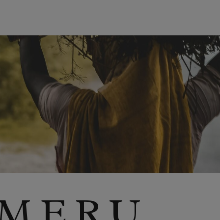
.MERU