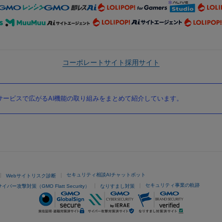
コーポレートサイト
採用サイト
ービスで広がるAI機能の取り組みをまとめて紹介しています。
セキュリティ相談AIチャットボット
Webサイトリスク診断
セキュリティ事業の軌跡
サイバー攻撃対策（GMO Flatt Security）
なりすまし対策