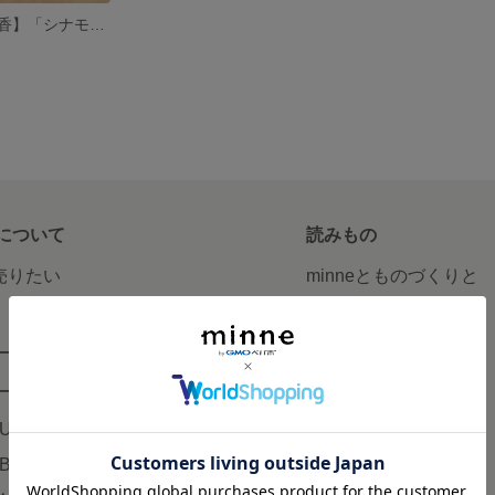
【天然香料・お香】「シナモンと白檀」のお線香（マイソールの夢）
について
読みもの
で売りたい
minneとものづくりと
minne学習帖
ージ販売
ニュース
ード販売
minneの本
LUS
企業の方へ
AB
広告出稿について