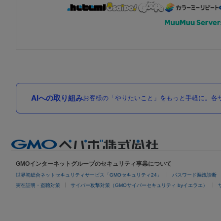
AIへの取り組み
お客様の「やりたいこと」をもっと手軽に。各サ
GMOインターネットグループのセキュリティ事業について
世界初総合ネットセキュリティサービス「GMOセキュリティ24」
パスワード漏洩診断
実在証明・盗聴対策
サイバー攻撃対策（GMOサイバーセキュリティ byイエラエ）