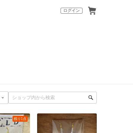
ログイン
残り1点