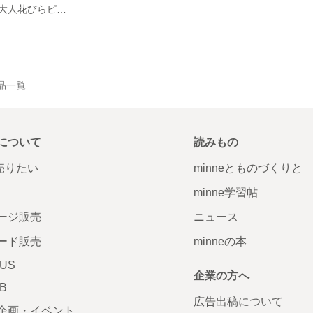
くすみピンクの大人花びらピアス
の作品一覧
について
読みもの
で売りたい
minneとものづくりと
minne学習帖
ージ販売
ニュース
ード販売
minneの本
LUS
企業の方へ
AB
広告出稿について
企画・イベント