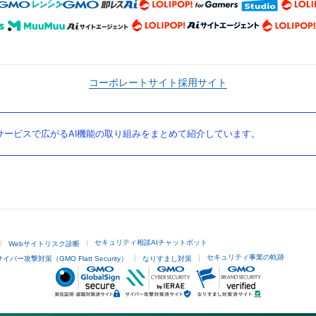
コーポレートサイト
採用サイト
ービスで広がるAI機能の取り組みをまとめて紹介しています。
セキュリティ相談AIチャットボット
Webサイトリスク診断
セキュリティ事業の軌跡
サイバー攻撃対策（GMO Flatt Security）
なりすまし対策