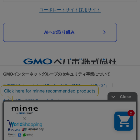
コーポレートサイト
採用サイト
AIへの取り組み
GMOインターネットグループのセキュリティ事業について
世界初総合ネットセキュリティサービス「GMOセキュリティ24」
パスワード漏洩診断
Webサイトリスク診断
セキュリティ相談AIチャットボット
実在証明・盗聴対策
サイバー攻撃対策（GMOサイバーセキュリティ byイエラエ）
サイバー攻撃対策（GMO Flatt Security）
なりすまし対策
セキュリティ事業の軌跡