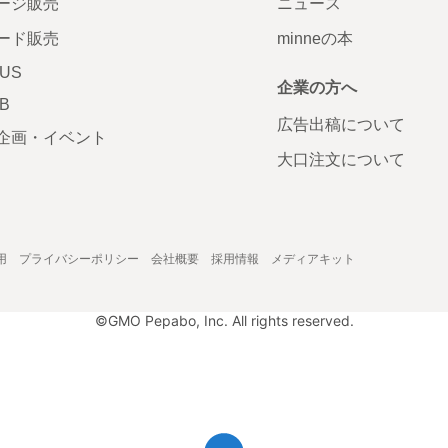
ージ販売
ニュース
ード販売
minneの本
LUS
企業の方へ
AB
広告出稿について
企画・イベント
大口注文について
用
プライバシーポリシー
会社概要
採用情報
メディアキット
©GMO Pepabo, Inc. All rights reserved.