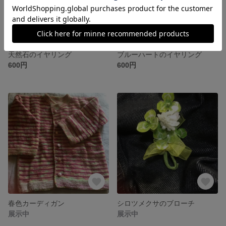
天然石のイヤリング
ブルーハートのイヤリング
600円
600円
春色カーディガン
シロツメクサのブローチ
展示中
展示中