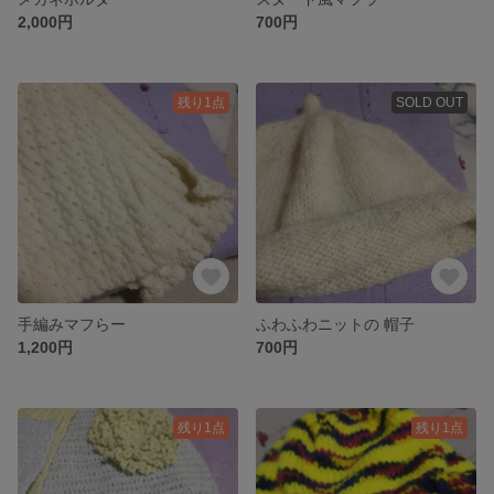
2,000円
700円
残り1点
SOLD OUT
手編みマフらー
ふわふわニットの 帽子
1,200円
700円
残り1点
残り1点