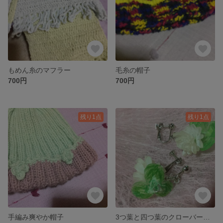
もめん糸のマフラー
毛糸の帽子
700円
700円
残り1点
残り1点
手編み爽やか帽子
3つ葉と四つ葉のクローバーのイヤリング