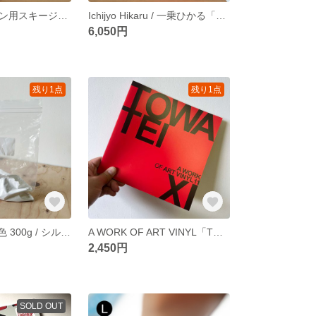
シルクスクリーン用スキージー / ワイド150mm
Ichijyo Hikaru / 一乗ひかる「WORK OUT」通常版 / 初の作品集
6,050円
残り1点
残り1点
水性インク / 白色 300g / シルクスクリーン用 乾燥遅延剤入
A WORK OF ART VINYL「TOWA TEI」vol.11 / テイ・トウワ レコードカバー
2,450円
SOLD OUT