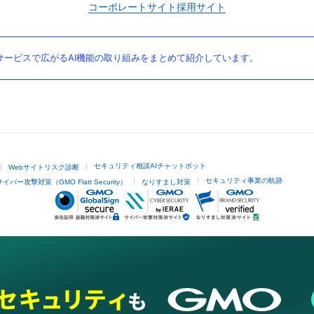
コーポレートサイト
採用サイト
ービスで広がるAI機能の取り組みをまとめて紹介しています。
セキュリティ相談AIチャットボット
Webサイトリスク診断
セキュリティ事業の軌跡
サイバー攻撃対策（GMO Flatt Security）
なりすまし対策