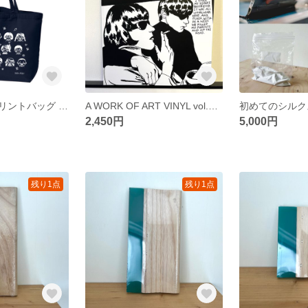
卒業の思いでプリントバッグ / 卒業記念品
A WORK OF ART VINYL vol.13 ART of SY-II Sonic Youth / ソニックユース
2,450円
5,000円
残り1点
残り1点