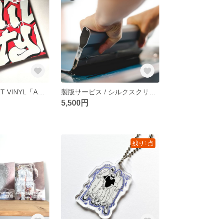
A WORK OF ART VINYL「ART OF HIP HOP」vol.10 / ヒップホップ レコードカバー
製版サービス / シルクスクリーン Size L / アナログを楽しむ
5,500円
残り1点