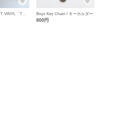
A WORK OF ART VINYL「TOMOO GOKITA」vol.07 / 08 / 09 / 3冊セット / 五木田智央
Boys Key Chain / キーホルダー
800円