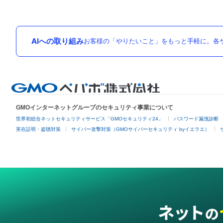
AIへの取り組み
お客様の「やりたいこと」をもっと手軽に。各サ
GMOインターネットグループのセキュリティ事業について
世界初総合ネットセキュリティサービス「GMOセキュリティ24」
パスワード漏洩診断
実在証明・盗聴対策
サイバー攻撃対策（GMOサイバーセキュリティ byイエラエ）