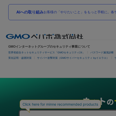
AIへの取り組み
お客様の「やりたいこと」をもっと手軽に。各サ
GMOインターネットグループのセキュリティ事業について
世界初総合ネットセキュリティサービス「GMOセキュリティ24」
パスワード漏洩診断
実在証明・盗聴対策
サイバー攻撃対策（GMOサイバーセキュリティ byイエラエ）