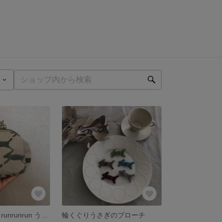
ミナペルホネン runrunrun うさぎのがま口 カーキ
輪くぐりうさぎのブローチ