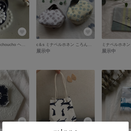
ミナペルホネン choucho ヘアゴム 3
c＆s ミナペルホネン ころんとまるいリバーシブルバッグ
展示中
展示中