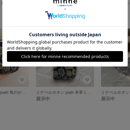
ミナペルホネン アネモネ ブローチ
ミナペルホネン runrunrun 手編みカゴバッグ
展示中
展示中
ミナペルホネン path 鳥のがま口 ポーチ
ミナペルホネン path 本革ミニウォレット
展示中
展示中