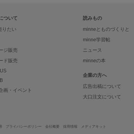
について
読みもの
で売りたい
minneとものづくりと
minne学習帖
ージ販売
ニュース
ード販売
minneの本
LUS
企業の方へ
AB
広告出稿について
企画・イベント
大口注文について
用
プライバシーポリシー
会社概要
採用情報
メディアキット