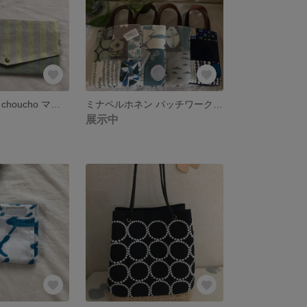
ミナペルホネン choucho マスクポーチB
ミナペルホネン パッチワーク かけらバッグ
展示中