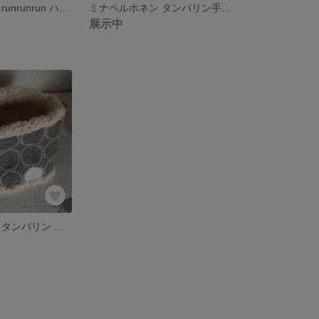
ミナペルホネン runrunrun ハンカチみたいなレジバッグ w
ミナペルホネン タンバリン手編みカゴバッグ ネイビー
展示中
ミナペルホネン タンバリン プードルボア スヌード B