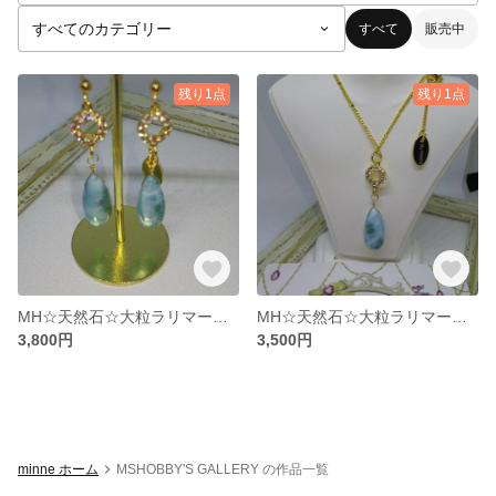
すべて
販売中
残り1点
残り1点
MH☆天然石☆大粒ラリマー☆ピアス☆14kgf
MH☆天然石☆大粒ラリマー☆ジルコン☆ネックレス
3,800円
3,500円
minne ホーム
MSHOBBY'S GALLERY の作品一覧