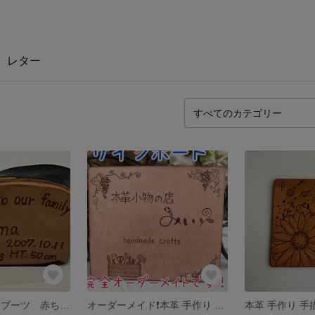
レター
本革 手作りミニブーツ 赤ちゃん誕生記念！★受注制作★
オーダーメイド❗️本革 手作り 手描き サインボード★受注制作★