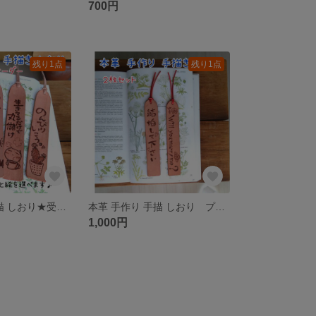
700円
残り1点
残り1点
本革 手作り 手描 しおり★受注制作★
本革 手作り 手描 しおり プロポーズ
1,000円