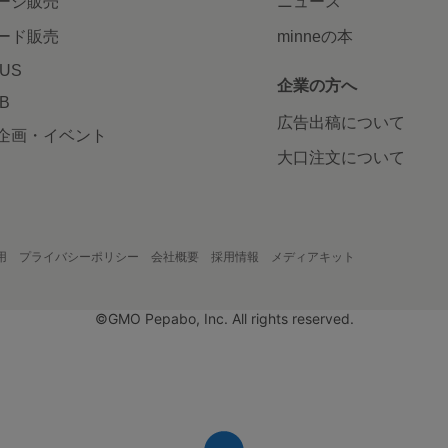
ージ販売
ニュース
ード販売
minneの本
LUS
企業の方へ
AB
広告出稿について
企画・イベント
大口注文について
用
プライバシーポリシー
会社概要
採用情報
メディアキット
©GMO Pepabo, Inc. All rights reserved.