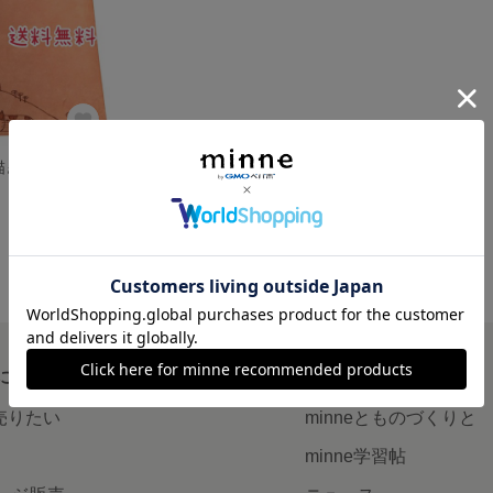
本革 手作り 手描き マウスパッド★受注制作★
について
読みもの
で売りたい
minneとものづくりと
minne学習帖