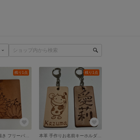
残り1点
残り1点
本革 手作り 手描き フリーパッド★受注制作★
本革 手作りお名前キーホルダー★受注制作★