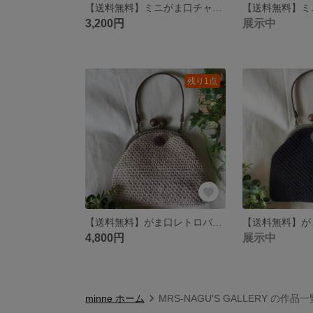
【送料無料】ミニがま口チャームカラー 本体:ライトグレー 金具:シルバー
3,200円
展示中
残り1点
【送料無料】がま口レトロバッグ(手提げ&肩かけ) カラー 本体:ベージュ 手提げ:茶色 チェーン:真鍮古美
4,800円
展示中
minne ホーム
MRS-NAGU'S GALLERY の作品一