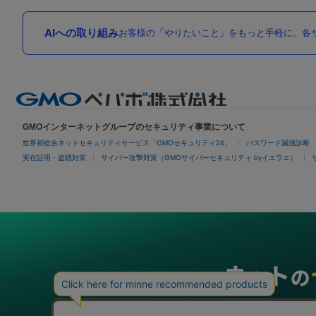
AIへの取り組み
お客様の「やりたいこと」をもっと手軽に。各サ
GMOインターネットグループのセキュリティ事業について
世界初総合ネットセキュリティサービス「GMOセキュリティ24」
パスワード漏洩診断
実在証明・盗聴対策
サイバー攻撃対策（GMOサイバーセキュリティ byイエラエ）