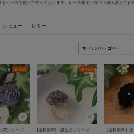
りをビーズを使って作っております。レース糸で一粒づつ編み混んで存
レビュー
レター
残り1点
残り1点
[送料無料] 季節の花シリーズリング(6月 紫陽花)ガラスの多面ビーズ使用
[送料無料] 誕生石シリーズ リング (2月アメジスト)チェコビーズリング(トワイライトライトアメジスト)