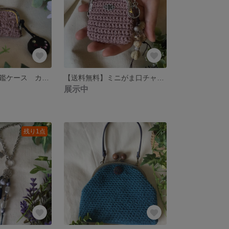
【送料無料】印鑑ケース カラー 本体:ピンクベージュ 金具:シルバー 内側:シルバー
【送料無料】ミニがま口チャーム カラー 本体:ピンクベージュ 金具:シルバー
展示中
残り1点