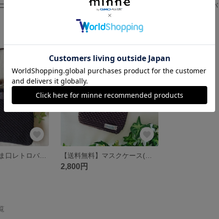
【送料無料】ミニがま口 カラー:本体ベージュ がま口、チャーム:シルバー
【送料無料】ミニがま口 カラー 本体:レトロブルー がま口、チャーム:シルバー
展示中
2,000円
残り1点
【送料無料】がま口レトロバッグ(手提げ&肩かけ) カラー 本体:黒 手提げ:茶色 チェーン:真鍮古美
【送料無料】マスクケース(こげ茶)
2,800円
覧