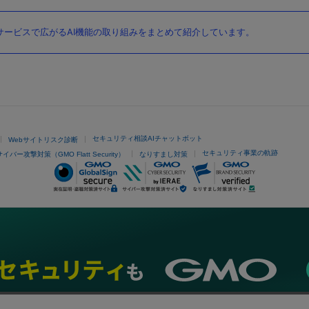
ービスで広がるAI機能の取り組みをまとめて紹介しています。
セキュリティ相談AIチャットボット
Webサイトリスク診断
セキュリティ事業の軌跡
サイバー攻撃対策（GMO Flatt Security）
なりすまし対策