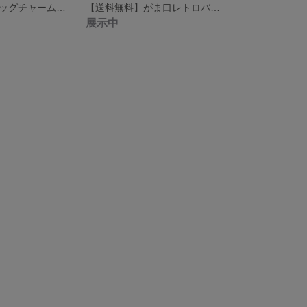
【送料無料】バッグチャーム カラー:ブルー系
【送料無料】がま口レトロバッグ(手提げ&肩かけ) カラー 本体:アンティークブルー 手提げ:ダークブルー チェーン:真鍮古美
展示中