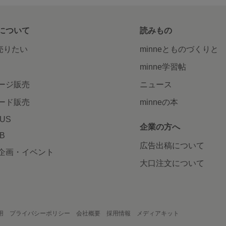
について
読みもの
で売りたい
minneとものづくりと
minne学習帖
ージ販売
ニュース
ード販売
minneの本
LUS
企業の方へ
AB
広告出稿について
企画・イベント
大口注文について
用
プライバシーポリシー
会社概要
採用情報
メディアキット