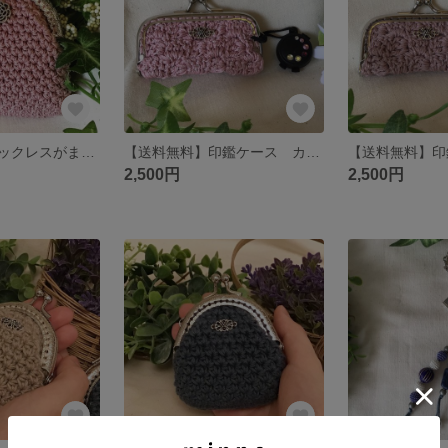
【送料無料】ネックレスがま口(チェーン付き) カラー 本体:ピンクベージュ がま口、チェーン:真鍮古美 がま口ビーズ:黒
【送料無料】印鑑ケース カラー 本体:ピンクラメ 金具:シルバー 内側:シルバー
2,500円
2,500円