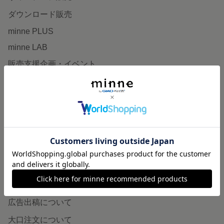
ダウンロード販売
minne PLUS
minne LAB
販売支援企画・イベント
読みもの
minneとものづくりと
minne学習帖
ニュース
minneの本
企業の方へ
広告出稿について
大口注文について