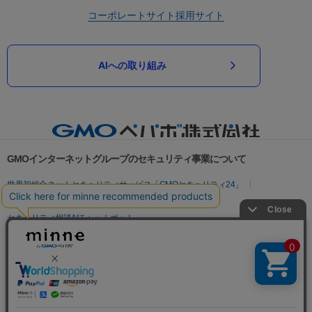
コーポレートサイト
採用サイト
AIへの取り組み
GMOインターネットグループのセキュリティ事業について
世界初総合ネットセキュリティサービス「GMOセキュリティ24」
パスワード漏洩診断
Webサイトリスク診断
セキュリティ相談AIチャットボット
実在証明・盗聴対策
サイバー攻撃対策（GMOサイバーセキュリティ byイエラエ）
サイバー攻撃対策（GMO Flatt Security）
なりすまし対策
セキュリティ事業の軌跡