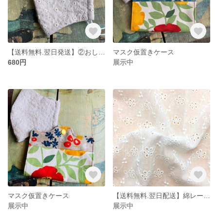
【送料無料.翌日発送】②おしゃれ レース綿生地マスク Mサイズ クレージュ
マスク仮置きケース
680円
展示中
マスク仮置きケース
【送料無料.翌日配送】綿レース生地 130×50
展示中
展示中