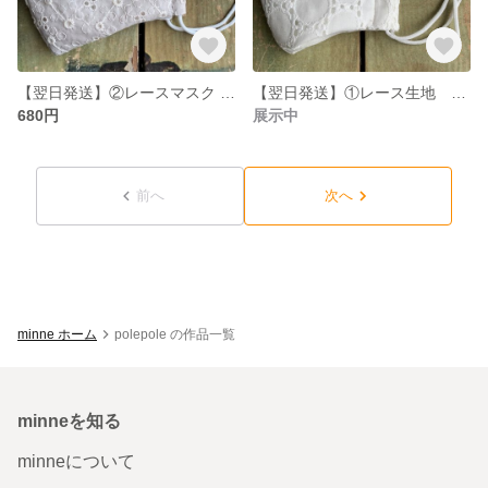
【翌日発送】②レースマスク おしゃれ ハンドメイド
【翌日発送】①レース生地 布マスク Lサイズ
680円
展示中
前へ
次へ
minne ホーム
polepole の作品一覧
minneを知る
minneについて