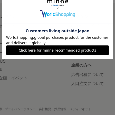
について
読みもの
で売りたい
minneとものづくりと
minne学習帖
ージ販売
ニュース
ード販売
minneの本
LUS
企業の方へ
AB
広告出稿について
企画・イベント
大口注文について
用
プライバシーポリシー
会社概要
採用情報
メディアキット