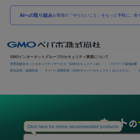
AIへの取り組み
お客様の「やりたいこと」をもっと手軽に。各サ
GMOインターネットグループのセキュリティ事業について
世界初総合ネットセキュリティサービス「GMOセキュリティ24」
パスワード漏洩診断
実在証明・盗聴対策
サイバー攻撃対策（GMOサイバーセキュリティ byイエラエ）