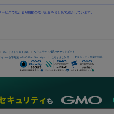
ービスで広がるAI機能の取り組みをまとめて紹介しています。
セキュリティ相談AIチャットボット
Webサイトリスク診断
セキュリティ事業の軌跡
サイバー攻撃対策（GMO Flatt Security）
なりすまし対策