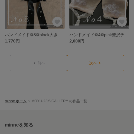
ハンドメイド❁8❁black大きなおリボンシュシュ❁キラキラシュシュ
ハンドメイド❁4❁pink贅沢チュールレース❁プリンセスマスク親子セット
1,770円
2,000円
前へ
次へ
minne ホーム
MOYU-23'S GALLERY の作品一覧
minneを知る