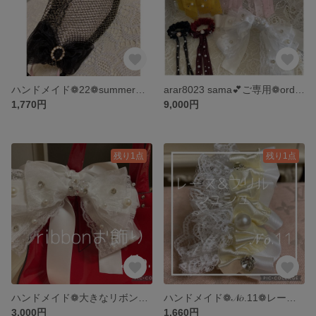
ハンドメイド❁22❁summer❁ダイヤモンド型❁船形❁ブラックメッシュラメレースマスクカバー
arar8023 sama💕ご専用❁orderシュシュ❁5点おまとめ
1,770円
9,000円
残り1点
残り1点
ハンドメイド❁大きなリボンお飾り❁ヘアーアクセサリー
ハンドメイド❁𝒩𝑜.11❁レース&フリルシュシュ❁淡いyellow
3,000円
1,660円