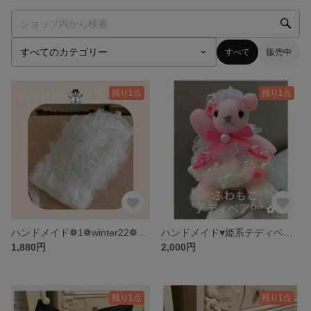
すべて
販売中
残り1点
残り1点
ハンドメイド❁1❁winter22❁ふんわりホワイトレースマスクカバー
ハンドメイド♥姫系テディベア♥レースから生まれたふわモコ＆kiraraテディベア❁送料無料
1,880円
2,000円
残り1点
残り1点