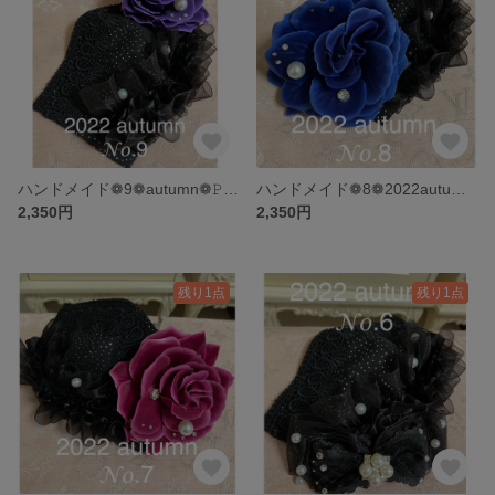
ハンドメイド❁9❁autumn❁𝙿𝚞𝚛𝚙𝚕𝚎薔薇❁ラメレースマスク
ハンドメイド❁8❁2022autumn❁𝐁𝐋𝐔𝐄薔薇❁黒ラメレースマスク
2,350円
2,350円
残り1点
残り1点