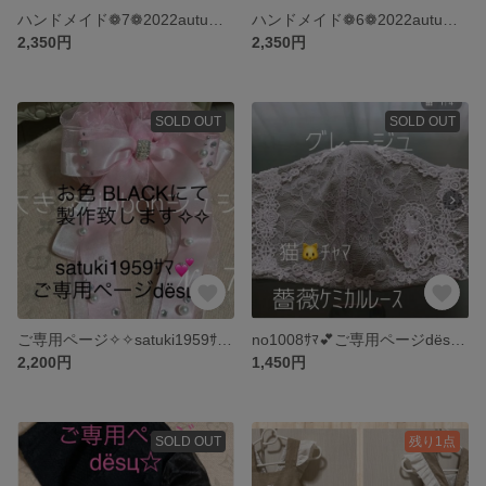
ハンドメイド❁7❁2022autumn❁ピンク薔薇❁黒ラメレースマスク
ハンドメイド❁6❁2022autumn❁黒❁おリボンラメレースマスク
2,350円
2,350円
SOLD OUT
SOLD OUT
ご専用ページ✧✧satuki1959ｻﾏ💕✧✧大きなおリボンBLACKシュシュ
no1008ｻﾏ💕ご専用ページdёsц☆❁猫ﾁｬﾏ🐱ピンクレースマスク
2,200円
1,450円
SOLD OUT
残り1点