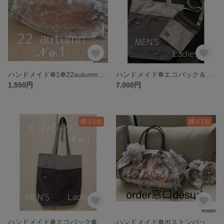
ハンドメイド❁1❁22autumn❁ダイヤモンド型レースマスクカバー
ハンドメイド❁エコバック＆サコッシュセット❁メンズ＆レディース
1,550円
7,000円
残り1点
残り1点
ハンドメイド❁エコバック❁Ｎｏ．1❁MEN'S❁Ladies❁シンプル❁送料無料
ハンドメイド❁ボストンバック❁オーダー窓口dёsц☆送料無料