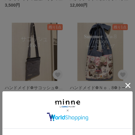
3,500円
12,000円
残り1点
残り1点
ハンドメイド❁サコッシュ❁𝒩𝑜.1❁MEN'S❁Ladies❁シンプル❁送料無料
ハンドメイド❁Ｎｏ．8❁トートバッグ❁USA輸入cotton猫ちゃん柄❁大きなおリボン
3,800円
6,800円
残り1点
残り1点