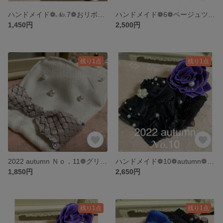
ハンドメイド❁𝒩𝑜.7❁おリボンシュシュ❁ヘアーアクセサリー
ハンドメイド❁6❁ベージュツイードお生地BICおリボンシュシュ
1,450円
2,500円
残り1点
残り1点
2022 autumn Ｎｏ．11❁グリッターファブリック𝓦𝓱𝓲𝓽𝓮おリボンマスク
ハンドメイド❁10❁autumn❁薔薇＆おリボン❁黒ラメレースマスク
1,850円
2,650円
残り1点
残り1点