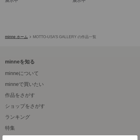
展示中
展示中
minne ホーム
MOTTO-USA'S GALLERY の作品一覧
minneを知る
minneについて
minneで買いたい
作品をさがす
ショップをさがす
ランキング
特集