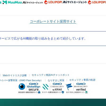
コーポレートサイト
採用サイト
ービスで広がるAI機能の取り組みをまとめて紹介しています。
セキュリティ相談AIチャットボット
Webサイトリスク診断
セキュリティ事業の軌跡
サイバー攻撃対策（GMO Flatt Security）
なりすまし対策