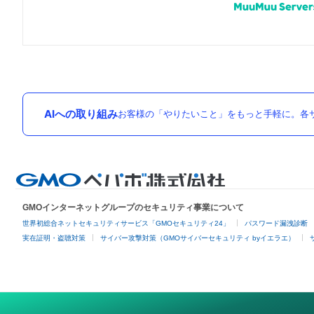
AIへの取り組み
お客様の「やりたいこと」をもっと手軽に。各サ
GMOインターネットグループのセキュリティ事業について
世界初総合ネットセキュリティサービス「GMOセキュリティ24」
パスワード漏洩診断
実在証明・盗聴対策
サイバー攻撃対策（GMOサイバーセキュリティ byイエラエ）